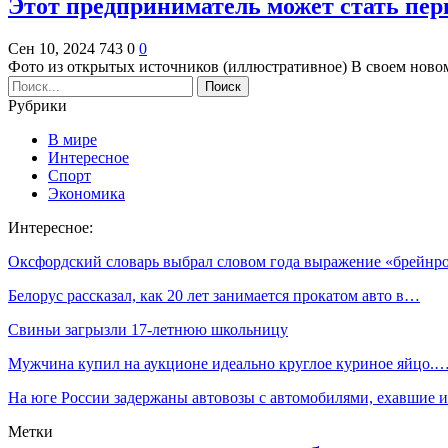
Этот предприниматель может стать пе
Сен 10, 2024
743
0
0
Фото из открытых источников (иллюстративное) В своем ново
Рубрики
В мире
Интересное
Спорт
Экономика
Интересное:
Оксфордский словарь выбрал словом года выражение «брейнр
Белорус рассказал, как 20 лет занимается прокатом авто в…
Свиньи загрызли 17-летнюю школьницу
Мужчина купил на аукционе идеально круглое куриное яйцо.
На юге России задержаны автовозы с автомобилями, ехавшие 
Метки