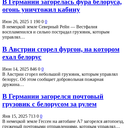
В Германии загорелась фура белоруса,
огонь уничтожил кабину
Июн 26, 2025
1 190
0
0
В немецкой земле Северный Рейн — Вестфалия
воспламенился и сильно пострадал грузовик, которым
управлял…
В Австрии сгорел фургон, на котором
ехал белорус
Июн 14, 2025
846
0
0
В Австрии сгорел небольшой грузовик, которым управлял
белорус. Об этом сообщает добровольная пожарная
дружина…
В Германии загорелся почтовый
грузовик с белорусом за рулем
Янв 15, 2025
713
0
0
В немецкой земле Гессен на автобане А7 загорелся автопоезд,
груженый почтовыми отправлениями, которым управлял…