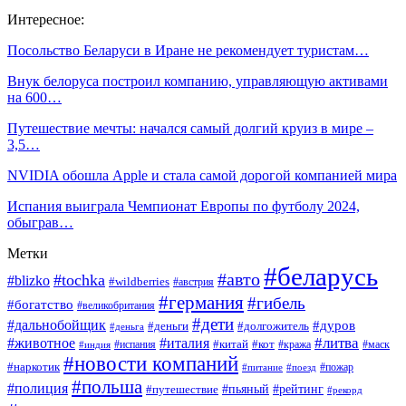
Интересное:
Посольство Беларуси в Иране не рекомендует туристам…
Внук белоруса построил компанию, управляющую активами
на 600…
Путешествие мечты: начался самый долгий круиз в мире –
3,5…
NVIDIA обошла Apple и стала самой дорогой компанией мира
Испания выиграла Чемпионат Европы по футболу 2024,
обыграв…
Метки
#беларусь
#авто
#tochka
#blizko
#wildberries
#австрия
#германия
#гибель
#богатство
#великобритания
#дети
#дальнобойщик
#дуров
#деньги
#долгожитель
#деньга
#литва
#животное
#италия
#кот
#китай
#испания
#кража
#маск
#индия
#новости компаний
#наркотик
#пожар
#питание
#поезд
#польша
#полиция
#путешествие
#пьяный
#рейтинг
#рекорд