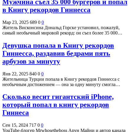
Мужчина съел 35 000 бургеров и попал
в Книгу рекордов Гиннесса
Мар 23, 2025
689
0
0
Житель Висконсина Дональд Горске установил, пожалуй,
самый необычный мировой рекорд: он съел более 35 000…
Девушка попала в Книгу рекордов
Гиннесса, раздавив бедрами пять
арбузов за минуту
Янв 22, 2025
840
0
0
Жительница Турции попала в Книгу рекордов Гиннесса с
необычным достижением — она за одну минуту смогла…
Сколько весит гигантский iPhone,
который попал в книгу рекордов
Гиннеса
Сен 15, 2024
717
0
0
YouTube-блогер Mrwhosetheboss Арун Майни и автор канала