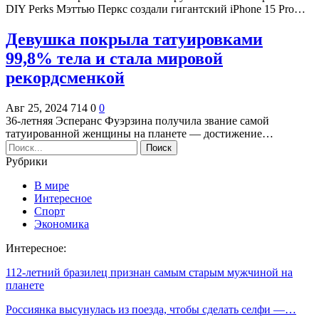
DIY Perks Мэттью Перкс создали гигантский iPhone 15 Pro…
Девушка покрыла татуировками
99,8% тела и стала мировой
рекордсменкой
Авг 25, 2024
714
0
0
36-летняя Эсперанс Фуэрзина получила звание самой
татуированной женщины на планете — достижение…
Рубрики
В мире
Интересное
Спорт
Экономика
Интересное:
112-летний бразилец признан самым старым мужчиной на
планете
Россиянка высунулась из поезда, чтобы сделать селфи —…