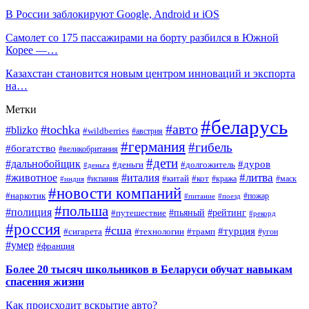
В России заблокируют Google, Android и iOS
Самолет со 175 пассажирами на борту разбился в Южной
Корее —…
Казахстан становится новым центром инноваций и экспорта
на…
Метки
#беларусь
#авто
#tochka
#blizko
#wildberries
#австрия
#германия
#гибель
#богатство
#великобритания
#дети
#дальнобойщик
#дуров
#деньги
#долгожитель
#деньга
#литва
#животное
#италия
#кот
#китай
#испания
#кража
#маск
#индия
#новости компаний
#наркотик
#пожар
#питание
#поезд
#польша
#полиция
#путешествие
#пьяный
#рейтинг
#рекорд
#россия
#сша
#турция
#сигарета
#технологии
#трамп
#угон
#умер
#франция
Более 20 тысяч школьников в Беларуси обучат навыкам
спасения жизни
Как происходит вскрытие авто?