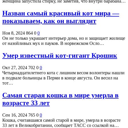
женщина запустила стирку, не заметив, что внутри барабана…
Назван самый красивый кот мира —
показываем, как он выглядит
Ноя 8, 2024
864
0
0
Он не только украшает интерьер дома, но и защищает жилище
от назойливых мух и пауков. В норвежском Осло…
Умер известный кот-гигант Крошик
Окт 27, 2024
702
0
0
Четырнадцатилетнего кота с лишним весом волонтеры нашли
в подвале больницы в Перми в конце августа. Он весил на
тот…
Самая старая кошка в мире умерла в
возрасте 33 лет
Сен 16, 2024
765
0
0
Кошка, считавшаяся самой старой в мире, умерла в возрасте
33 лет в Великобритании, сообщает ТАСС со ссылкой на…