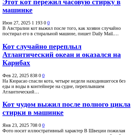
Этот кот пережил часовую стирку в
машинке
Июн 27, 2025
1 193
0
0
В Австралии кот выжил после того, как хозяин случайно
постирал его в стиральной машине, пишет Daily Mail.…
Кот случайно переплыл
Атлантический океан и оказался на
Карибах
Фев 22, 2025
838
0
0
На Кюрасао спасли кота, четыре недели находившегося без
еды и воды в контейнере на судне, переплывшем
Атлантический…
Кот чудом выжил после полного цикла
стирки в машинке
Янв 23, 2025
708
0
0
Фото носит иллюстративный характер В Швеции пожилая