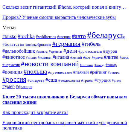
Сколько весит гигантский iPhone, который попал в книгу…
Прорыв? Ученые смогли вырастить человеческие зубы
Метки
#беларусь
#авто
#tochka
#blizko
#wildberries
#австрия
#германия
#гибель
#богатство
#великобритания
#дети
#дальнобойщик
#дуров
#деньги
#долгожитель
#деньга
#литва
#животное
#италия
#кот
#китай
#испания
#кража
#маск
#индия
#новости компаний
#наркотик
#пожар
#питание
#поезд
#польша
#полиция
#путешествие
#пьяный
#рейтинг
#рекорд
#россия
#сша
#турция
#сигарета
#технологии
#трамп
#угон
#умер
#франция
Более 20 тысяч школьников в Беларуси обучат навыкам
спасения жизни
Как происходит вскрытие авто?
Европейский центробанк сохраняет жёсткий курс денежной
политики