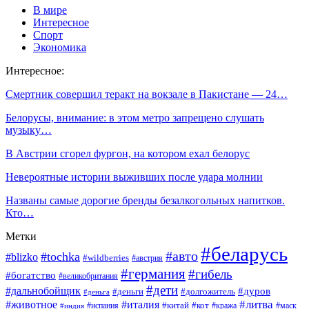
В мире
Интересное
Спорт
Экономика
Интересное:
Смертник совершил теракт на вокзале в Пакистане — 24…
Белорусы, внимание: в этом метро запрещено слушать
музыку…
В Австрии сгорел фургон, на котором ехал белорус
Невероятные истории выживших после удара молнии
Названы самые дорогие бренды безалкогольных напитков.
Кто…
Метки
#беларусь
#авто
#tochka
#blizko
#wildberries
#австрия
#германия
#гибель
#богатство
#великобритания
#дети
#дальнобойщик
#дуров
#деньги
#долгожитель
#деньга
#литва
#животное
#италия
#кот
#китай
#испания
#кража
#маск
#индия