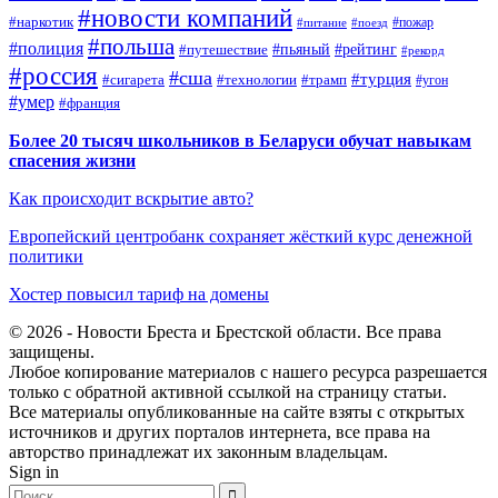
#новости компаний
#наркотик
#пожар
#питание
#поезд
#польша
#полиция
#путешествие
#пьяный
#рейтинг
#рекорд
#россия
#сша
#турция
#сигарета
#технологии
#трамп
#угон
#умер
#франция
Более 20 тысяч школьников в Беларуси обучат навыкам
спасения жизни
Как происходит вскрытие авто?
Европейский центробанк сохраняет жёсткий курс денежной
политики
Хостер повысил тариф на домены
© 2026 - Новости Бреста и Брестской области. Все права
защищены.
Любое копирование материалов с нашего ресурса разрешается
только с обратной активной ссылкой на страницу статьи.
Все материалы опубликованные на сайте взяты с открытых
источников и других порталов интернета, все права на
авторство принадлежат их законным владельцам.
Sign in