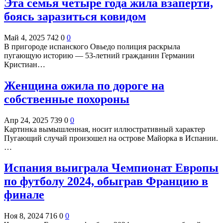
Эта семья четыре года жила взаперти,
боясь заразиться ковидом
Май 4, 2025
742
0
0
В пригороде испанского Овьедо полиция раскрыла
пугающую историю — 53-летний гражданин Германии
Кристиан…
Женщина ожила по дороге на
собственные похороны
Апр 24, 2025
739
0
0
Картинка вымышленная, носит иллюстративный характер
Пугающий случай произошел на острове Майорка в Испании.
…
Испания выиграла Чемпионат Европы
по футболу 2024, обыграв Францию в
финале
Ноя 8, 2024
716
0
0