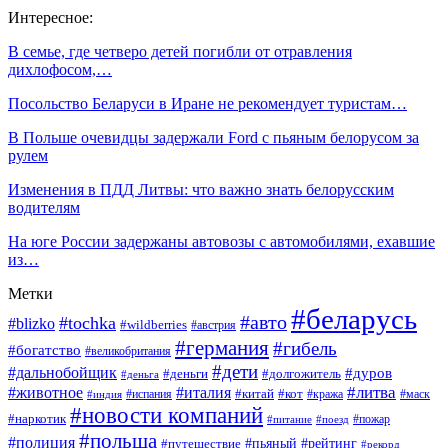
Интересное:
В семье, где четверо детей погибли от отравления
дихлофосом,…
Посольство Беларуси в Иране не рекомендует туристам…
В Польше очевидцы задержали Ford c пьяным белорусом за
рулем
Изменения в ПДД Литвы: что важно знать белорусским
водителям
На юге России задержаны автовозы с автомобилями, ехавшие
из…
Метки
#беларусь
#авто
#tochka
#blizko
#wildberries
#австрия
#германия
#гибель
#богатство
#великобритания
#дети
#дальнобойщик
#дуров
#деньги
#долгожитель
#деньга
#литва
#животное
#италия
#кот
#китай
#испания
#кража
#маск
#индия
#новости компаний
#наркотик
#пожар
#питание
#поезд
#польша
#полиция
#путешествие
#пьяный
#рейтинг
#рекорд