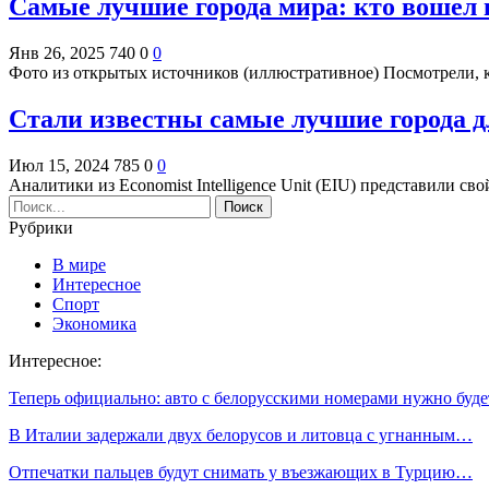
Самые лучшие города мира: кто вошел 
Янв 26, 2025
740
0
0
Фото из открытых источников (иллюстративное) Посмотрели,
Стали известны самые лучшие города д
Июл 15, 2024
785
0
0
Аналитики из Economist Intelligence Unit (EIU) представили 
Рубрики
В мире
Интересное
Спорт
Экономика
Интересное:
Теперь официально: авто с белорусскими номерами нужно буд
В Италии задержали двух белорусов и литовца с угнанным…
Отпечатки пальцев будут снимать у въезжающих в Турцию…