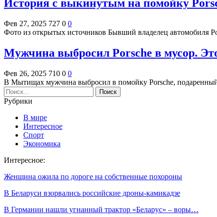
История с выкинутым на помойку Porsc
Фев 27, 2025
727
0
0
Фото из открытых источников Бывший владелец автомобиля P
Мужчина выбросил Porsche в мусор. Это
Фев 26, 2025
710
0
0
В Мытищах мужчина выбросил в помойку Porsche, подаренн
Рубрики
В мире
Интересное
Спорт
Экономика
Интересное:
Женщина ожила по дороге на собственные похороны
В Беларуси взорвались российские дроны-камикадзе
В Германии нашли угнанный трактор «Беларус» – воры…