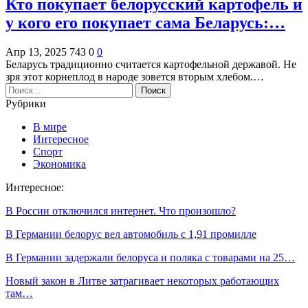
Кто покупает белорусский картофель и
у кого его покупает сама Беларусь:…
Апр 13, 2025
743
0
0
Беларусь традиционно считается картофельной державой. Не
зря этот корнеплод в народе зовется вторым хлебом.…
Рубрики
В мире
Интересное
Спорт
Экономика
Интересное:
В России отключился интернет. Что произошло?
В Германии белорус вел автомобиль с 1,91 промилле
В Германии задержали белоруса и поляка с товарами на 25…
Новый закон в Литве затрагивает некоторых работающих
там…