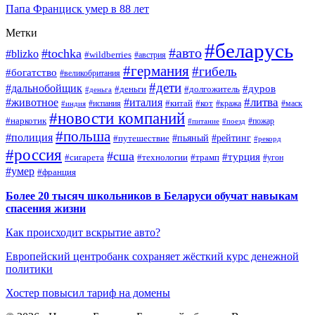
Папа Франциск умер в 88 лет
Метки
#беларусь
#авто
#tochka
#blizko
#wildberries
#австрия
#германия
#гибель
#богатство
#великобритания
#дети
#дальнобойщик
#дуров
#деньги
#долгожитель
#деньга
#литва
#животное
#италия
#кот
#китай
#испания
#кража
#маск
#индия
#новости компаний
#наркотик
#пожар
#питание
#поезд
#польша
#полиция
#путешествие
#пьяный
#рейтинг
#рекорд
#россия
#сша
#турция
#сигарета
#технологии
#трамп
#угон
#умер
#франция
Более 20 тысяч школьников в Беларуси обучат навыкам
спасения жизни
Как происходит вскрытие авто?
Европейский центробанк сохраняет жёсткий курс денежной
политики
Хостер повысил тариф на домены