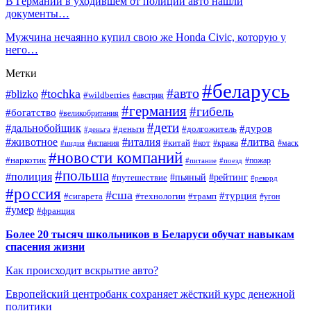
В Германии в уходившем от полиции авто нашли
документы…
Мужчина нечаянно купил свою же Honda Civic, которую у
него…
Метки
#беларусь
#авто
#tochka
#blizko
#wildberries
#австрия
#германия
#гибель
#богатство
#великобритания
#дети
#дальнобойщик
#дуров
#деньги
#долгожитель
#деньга
#литва
#животное
#италия
#кот
#китай
#испания
#кража
#маск
#индия
#новости компаний
#наркотик
#пожар
#питание
#поезд
#польша
#полиция
#путешествие
#пьяный
#рейтинг
#рекорд
#россия
#сша
#турция
#сигарета
#технологии
#трамп
#угон
#умер
#франция
Более 20 тысяч школьников в Беларуси обучат навыкам
спасения жизни
Как происходит вскрытие авто?
Европейский центробанк сохраняет жёсткий курс денежной
политики