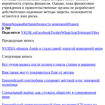
вероятность утраты финансов. Однако, пока финансовые
учреждения и правительственные органы не разработают
действительно надежные методы защиты, пользователи
остаются в зоне риска.
#банк
#кража
#мтбанк
#новости компаний
#хакер
0
760
Поделится
VK
OK.ru
Facebook
Twitter
WhatsApp
Telegram
Viber
Предыдущая запись
NVIDIA обошла Apple и стала самой дорогой компанией мира
Следующая запись
Кот чудом выжил после полного цикла стирки в машинке
Вам также могут понравиться
Еще от автора
Европейский центробанк сохраняет жёсткий курс денежной
политики
Социальный выбор: как служить обществу в современном
мире
Европейский инвестиционный банк выделяет €70 млрд на