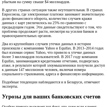
убыткам на сумму свыше $4 миллиардов.
В других странах ситуация также неутешительная. В странах
Евросоюза, где электронные платежи занимают значительную
долю финансового оборота, количество случаев кражи
данных с карт увеличилось на 25% по сравнению с
предыдущим годом. Эти данные свидетельствуют о том, что
проблема продолжает расти, несмотря на усилия банков и
правоохранительных органов.
Два из крупнейших случаев утечки данных в истории
произошли с компаниями Yahoo и Equifax. В 2013–2014 годах
был взломан сервис Yahoo, что привело к утечке данных
более 3 миллиардов пользователей. В 2017 году компания
Equifax, занимающаяся кредитными отчетами, подверглась
атаке, в результате которой злоумышленники получили доступ
к данным 147 миллионов человек, включая номера
социального страхования, адреса и финансовую информацию.
Подобные тенденции наблюдаются и в Беларуси, отмечают
эксперты.
Угрозы для ваших банковских счетов
Особую тревогу вызывает тот факт, что даже если клиент