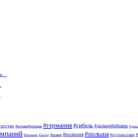
ца…
…
…
#германия
#гибель
#дальнобойщик
гатство
#великобритания
#день
омпаний
#польша
#полиция
#путешествие
#пожар
#питание
#поезд