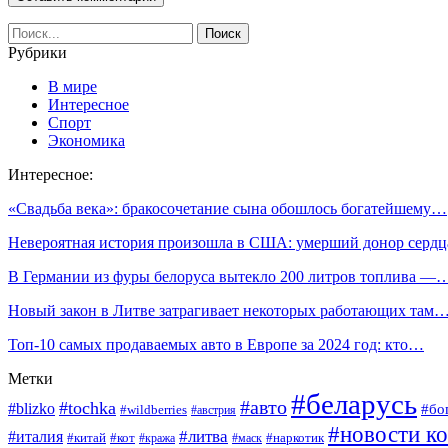
Рубрики
В мире
Интересное
Спорт
Экономика
Интересное:
«Свадьба века»: бракосочетание сына обошлось богатейшему…
Невероятная история произошла в США: умерший донор серд
В Германии из фуры белоруса вытекло 200 литров топлива —
Новый закон в Литве затрагивает некоторых работающих там
Топ-10 самых продаваемых авто в Европе за 2024 год: кто…
Метки
#беларусь
#авто
#tochka
#blizko
#бо
#wildberries
#австрия
#новости к
#литва
#италия
#кот
#наркотик
#китай
#кража
#маск