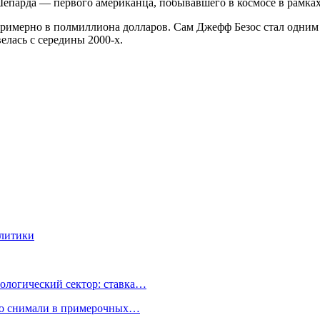
Шепарда — первого американца, побывавшего в космосе в рамках
примерно в полмиллиона долларов. Сам Джефф Безос стал одним
велась с середины 2000-х.
олитики
ологический сектор: ставка…
но снимали в примерочных…