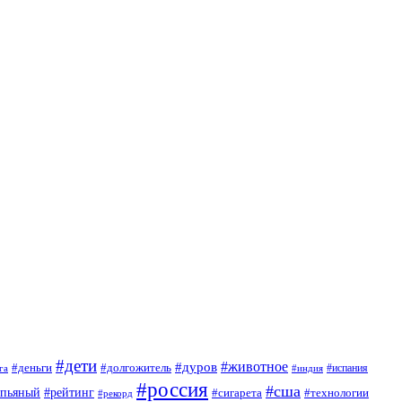
#дети
#животное
#дуров
#деньги
#долгожитель
#испания
га
#индия
#россия
#сша
#пьяный
#рейтинг
#сигарета
#технологии
#рекорд