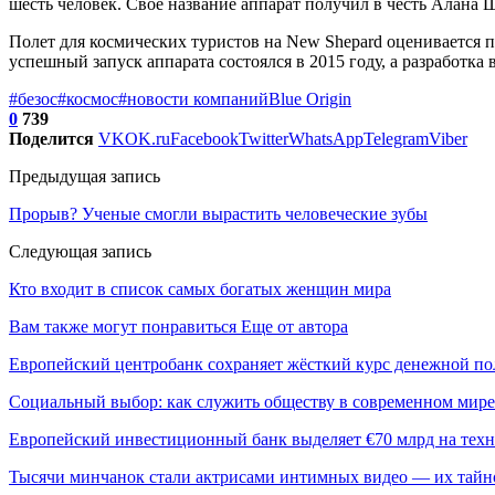
шесть человек. Своё название аппарат получил в честь Алана 
Полет для космических туристов на New Shepard оценивается 
успешный запуск аппарата состоялся в 2015 году, а разработка 
#безос
#космос
#новости компаний
Blue Origin
0
739
Поделится
VK
OK.ru
Facebook
Twitter
WhatsApp
Telegram
Viber
Предыдущая запись
Прорыв? Ученые смогли вырастить человеческие зубы
Следующая запись
Кто входит в список самых богатых женщин мира
Вам также могут понравиться
Еще от автора
Европейский центробанк сохраняет жёсткий курс денежной п
Социальный выбор: как служить обществу в современном мире
Европейский инвестиционный банк выделяет €70 млрд на техн
Тысячи минчанок стали актрисами интимных видео — их тай