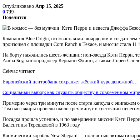
Опубликовано
Апр 15, 2025
0
739
Поделится
Компания Blue Origin, основанная миллиардером и создателе
произошел с площадки Corn Ranch в Техасе, и миссия стала 11
На борту находились шесть женщин: поп-звезда Кэти Перри, 
Аиша Боу, кинопродюсер Керианн Флинн, а также Лорен Санчес
Сейчас читают
Европейский центробанк сохраняет жёсткий курс денежной…
Социальный выбор: как служить обществу в современном мире
Примерно через три минуты после старта капсула с экипажем 
Там пассажиры провели около трех минут в состоянии невесомо
Посадка прошла успешно, и по завершении миссии Кэти Перри
Валентины Терешковой в 1963 году.
Космический корабль New Shepard — полностью автоматизирова