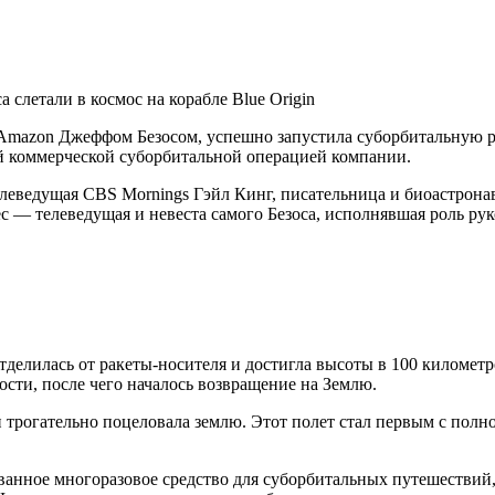
м Amazon Джеффом Безосом, успешно запустила суборбитальную 
-й коммерческой суборбитальной операцией компании.
телеведущая CBS Mornings Гэйл Кинг, писательница и биоастр
 — телеведущая и невеста самого Безоса, исполнявшая роль ру
отделилась от ракеты-носителя и достигла высоты в 100 киломе
сти, после чего началось возвращение на Землю.
 трогательно поцеловала землю. Этот полет стал первым с пол
нное многоразовое средство для суборбитальных путешествий, 