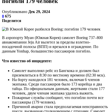
погибли 179 человек
Опубликовано
Дек 29, 2024
0
675
Поделится
В аэропорту Муан (Южная Корея) самолет Boeing 737–800
авиакомпании Jeju Air вылетел за пределы взлетно-
посадочной полосы (ВПП) и врезался в ограждение. По
данным Yonhap, большинство пассажиров погибло.
Что известно об инциденте:
Самолет выполнял рейс из Бангкока и должен был
приземлиться в 8:30 по местному времени (02:30 мск).
На борту находился 181 человек, включая 6 членов
экипажа. Среди пассажиров было 173 корейца и два
тайца. По официальным данным, жертвами стали 177
человек, двум членам экипажа удалось выжить.
Пожарные службы сообщают, что погибли почти все
пассажиры (179 человек).
Причиной аварии стала предполагаемая неисправность
шасси, вызванная столкновением с птицами. Самолет