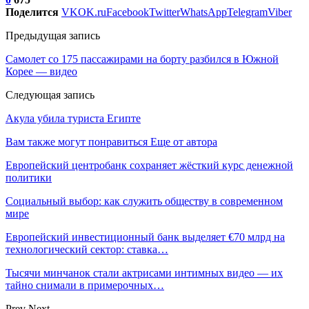
Поделится
VK
OK.ru
Facebook
Twitter
WhatsApp
Telegram
Viber
Предыдущая запись
Самолет со 175 пассажирами на борту разбился в Южной
Корее — видео
Следующая запись
Акула убила туриста Египте
Вам также могут понравиться
Еще от автора
Европейский центробанк сохраняет жёсткий курс денежной
политики
Социальный выбор: как служить обществу в современном
мире
Европейский инвестиционный банк выделяет €70 млрд на
технологический сектор: ставка…
Тысячи минчанок стали актрисами интимных видео — их
тайно снимали в примерочных…
Prev
Next