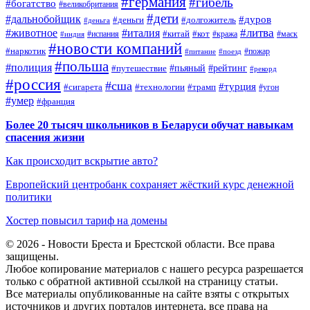
#германия
#гибель
#богатство
#великобритания
#дети
#дальнобойщик
#дуров
#деньги
#долгожитель
#деньга
#литва
#животное
#италия
#кот
#китай
#испания
#кража
#маск
#индия
#новости компаний
#наркотик
#пожар
#питание
#поезд
#польша
#полиция
#путешествие
#пьяный
#рейтинг
#рекорд
#россия
#сша
#турция
#сигарета
#технологии
#трамп
#угон
#умер
#франция
Более 20 тысяч школьников в Беларуси обучат навыкам
спасения жизни
Как происходит вскрытие авто?
Европейский центробанк сохраняет жёсткий курс денежной
политики
Хостер повысил тариф на домены
© 2026 - Новости Бреста и Брестской области. Все права
защищены.
Любое копирование материалов с нашего ресурса разрешается
только с обратной активной ссылкой на страницу статьи.
Все материалы опубликованные на сайте взяты с открытых
источников и других порталов интернета, все права на