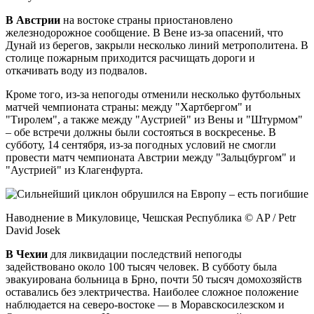
В
Австрии
на востоке страны приостановлено
железнодорожное сообщение. В Вене из-за опасений, что
Дунай из берегов, закрыли несколько линий метрополитена. В
столице пожарным приходится расчищать дороги и
откачивать воду из подвалов.
Кроме того, из-за непогоды отменили несколько футбольных
матчей чемпионата страны: между "Хартбергом" и
"Тиролем", а также между "Аустрией" из Вены и "Штурмом"
– обе встречи должны были состояться в воскресенье. В
субботу, 14 сентября, из-за погодных условий не смогли
провести матч чемпионата Австрии между "Зальцбургом" и
"Аустрией" из Клагенфурта.
Наводнение в Микуловице, Чешская Республика © AP / Petr
David Josek
В Чехии
для ликвидации последствий непогоды
задействовано около 100 тысяч человек. В субботу была
эвакуирована больница в Брно, почти 50 тысяч домохозяйств
оставались без электричества. Наиболее сложное положение
наблюдается на северо-востоке — в Моравскосилезском и