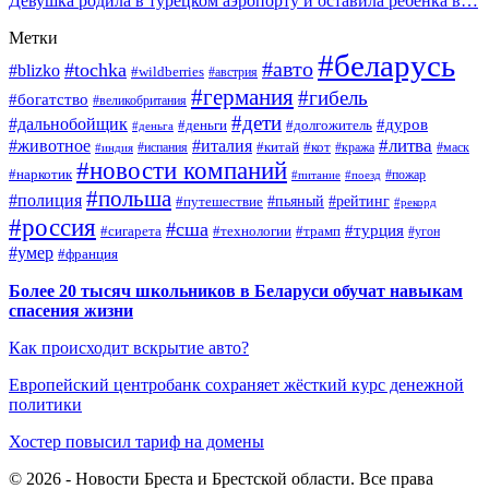
Девушка родила в турецком аэропорту и оставила ребенка в…
Метки
#беларусь
#авто
#tochka
#blizko
#wildberries
#австрия
#германия
#гибель
#богатство
#великобритания
#дети
#дальнобойщик
#дуров
#деньги
#долгожитель
#деньга
#литва
#животное
#италия
#кот
#китай
#испания
#кража
#маск
#индия
#новости компаний
#наркотик
#пожар
#питание
#поезд
#польша
#полиция
#путешествие
#пьяный
#рейтинг
#рекорд
#россия
#сша
#турция
#сигарета
#технологии
#трамп
#угон
#умер
#франция
Более 20 тысяч школьников в Беларуси обучат навыкам
спасения жизни
Как происходит вскрытие авто?
Европейский центробанк сохраняет жёсткий курс денежной
политики
Хостер повысил тариф на домены
© 2026 - Новости Бреста и Брестской области. Все права