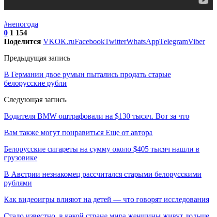
#непогода
0
1 154
Поделится
VK
OK.ru
Facebook
Twitter
WhatsApp
Telegram
Viber
Предыдущая запись
В Германии двое румын пытались продать старые
белорусские рубли
Следующая запись
Водителя BMW оштрафовали на $130 тысяч. Вот за что
Вам также могут понравиться
Еще от автора
Белорусские сигареты на сумму около $405 тысяч нашли в
грузовике
В Австрии незнакомец рассчитался старыми белорусскими
рублями
Как видеоигры влияют на детей — что говорят исследования
Стало известно, в какой стране мира женщины живут дольше