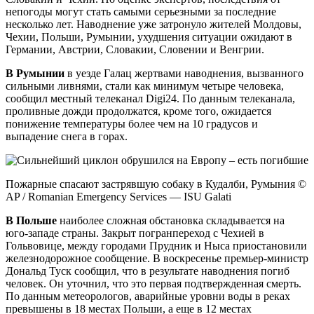
непогоды могут стать самыми серьезными за последние
несколько лет. Наводнение уже затронуло жителей Молдовы,
Чехии, Польши, Румынии, ухудшения ситуации ожидают в
Германии, Австрии, Словакии, Словении и Венгрии.
В Румынии
в уезде Галац жертвами наводнения, вызванного
сильными ливнями, стали как минимум четыре человека,
сообщил местный телеканал Digi24. По данным телеканала,
проливные дожди продолжатся, кроме того, ожидается
понижение температуры более чем на 10 градусов и
выпадение снега в горах.
Пожарные спасают застрявшую собаку в Кудалби, Румыния ©
AP / Romanian Emergency Services — ISU Galati
В Польше
наиболее сложная обстановка складывается на
юго-западе страны. Закрыт погранпереход с Чехией в
Гольвовице, между городами Прудник и Ныса приостановили
железнодорожное сообщение. В воскресенье премьер-министр
Дональд Туск сообщил, что в результате наводнения погиб
человек. Он уточнил, что это первая подтвержденная смерть.
По данным метеорологов, аварийные уровни воды в реках
превышены в 18 местах Польши, а еще в 12 местах