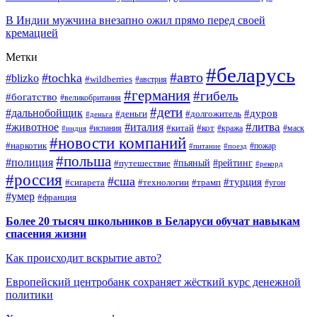
В Индии мужчина внезапно ожил прямо перед своей
кремацией
Метки
#беларусь
#авто
#tochka
#blizko
#wildberries
#австрия
#германия
#гибель
#богатство
#великобритания
#дети
#дальнобойщик
#дуров
#деньги
#долгожитель
#деньга
#литва
#животное
#италия
#кот
#китай
#испания
#кража
#маск
#индия
#новости компаний
#наркотик
#пожар
#питание
#поезд
#польша
#полиция
#путешествие
#пьяный
#рейтинг
#рекорд
#россия
#сша
#турция
#сигарета
#технологии
#трамп
#угон
#умер
#франция
Более 20 тысяч школьников в Беларуси обучат навыкам
спасения жизни
Как происходит вскрытие авто?
Европейский центробанк сохраняет жёсткий курс денежной
политики