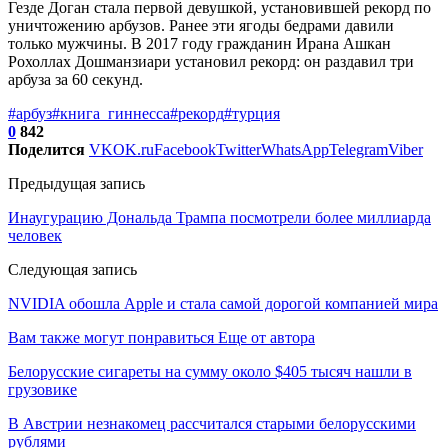
Гезде Доган стала первой девушкой, установившей рекорд по
уничтожению арбузов. Ранее эти ягоды бедрами давили
только мужчины. В 2017 году гражданин Ирана Ашкан
Рохоллах Дошманзиари установил рекорд: он раздавил три
арбуза за 60 секунд.
#арбуз
#книга_гиннесса
#рекорд
#турция
0
842
Поделится
VK
OK.ru
Facebook
Twitter
WhatsApp
Telegram
Viber
Предыдущая запись
Инаугурацию Дональда Трампа посмотрели более миллиарда
человек
Следующая запись
NVIDIA обошла Apple и стала самой дорогой компанией мира
Вам также могут понравиться
Еще от автора
Белорусские сигареты на сумму около $405 тысяч нашли в
грузовике
В Австрии незнакомец рассчитался старыми белорусскими
рублями