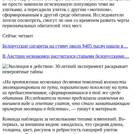
не просто заменили исчезнувшую популяцию теми же
улитками, а пересадили улиток с другим «экотипом»,
сформированным в другой среде обитания. Исследователи
хотели посмотреть, смогут ли они со временем развить черты
первоначальных обитателей этих мест.
Сейчас читают
Белорусские сигареты на сумму около $405 тысяч нашли в…
В Австрии незнакомец рассчитался старыми белорусскими…
«На протяжении нескольких десятков поколений колонисты
эволюционировали по пути, поразительно похожему на путь
их предшественников, сформировавшихся в той же среде
обитания. Исследователи точно предсказали изменения во
внешнем виде и генетике улиток, что стало захватывающим
примером эволюции в действии»,
— пишут в материале.
Команда наблюдала за несколькими типами изменений. Во-
первых, за внешним видом: ожидалось, что средняя длина,
толщина, цвет, рисунок и ребристость панцирей улиток