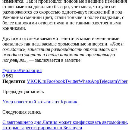
изменятся. Так и произошло: подобные внешние изменения
стали заметны довольно быстро, учитывая, что улитки
размножаются со скоростью одного-двух поколений в год.
Раковины сменили цвет, стали тоньше и более гладкими, с
более широкими отверстиями и не такими заостренными
кончиками.
Другими отслеживаемыми генетическими изменениями
оказались так называемые хромосомные инверсии.
«Как и
ожидалось, занесенная разновидность отклонилась от
исходного экотипа и стала напоминать оригинальную
популяцию»,
— заключается в заметке.
#улитка
#эволюция
0
961
Поделится
VK
OK.ru
Facebook
Twitter
WhatsApp
Telegram
Viber
Предыдущая запись
Умер известный кот-гигант Крошик
Следующая запись
С завтрашнего дня Латвия может конфисковать автомобили,
которые зарегистрированы в Беларуси