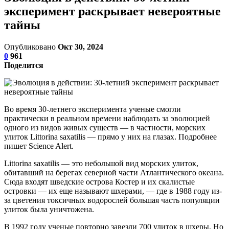
эксперимент раскрывает невероятные
тайны
Опубликовано
Окт 30, 2024
0
961
Поделится
Во время 30-летнего эксперимента ученые смогли
практически в реальном времени наблюдать за эволюцией
одного из видов живых существ — в частности, морских
улиток Littorina saxatilis — прямо у них на глазах. Подробнее
пишет Science Alert.
Littorina saxatilis — это небольшой вид морских улиток,
обитавший на берегах северной части Атлантического океана.
Сюда входят шведские острова Костер и их скалистые
островки — их еще называют шхерами, — где в 1988 году из-
за цветения токсичных водорослей большая часть популяции
улиток была уничтожена.
В 1992 году ученые повторно завезли 700 улиток в шхеры. Но