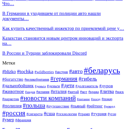
Что…
В Германии в уходившем от полиции авто нашли
документы…
Как купить качественный инжектор по приемлемой цене у…
Казахстан становится новым центром инноваций и экспорта
на…
В России и Турции заблокировали Discord
Метки
#беларусь
#авто
#tochka
#blizko
#wildberries
#австрия
#германия
#гибель
#богатство
#великобритания
#дети
#дальнобойщик
#дуров
#деньги
#долгожитель
#деньга
#литва
#животное
#италия
#кот
#китай
#испания
#кража
#маск
#индия
#новости компаний
#наркотик
#пожар
#питание
#поезд
#польша
#полиция
#путешествие
#пьяный
#рейтинг
#рекорд
#россия
#сша
#турция
#сигарета
#технологии
#трамп
#угон
#умер
#франция