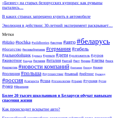
«Бизнес» на старых белорусских купюрах: как румыны
пытались…
В каких странах запрещено курить в автомобиле
Эволюция в действии: 30-летний эксперимент раскрывает…
Метки
#беларусь
#авто
#tochka
#blizko
#wildberries
#австрия
#германия
#гибель
#богатство
#великобритания
#дети
#дальнобойщик
#дуров
#деньги
#долгожитель
#деньга
#литва
#животное
#италия
#кот
#китай
#испания
#кража
#маск
#индия
#новости компаний
#наркотик
#пожар
#питание
#поезд
#польша
#полиция
#путешествие
#пьяный
#рейтинг
#рекорд
#россия
#сша
#турция
#сигарета
#технологии
#трамп
#угон
#умер
#франция
Более 20 тысяч школьников в Беларуси обучат навыкам
спасения жизни
Как происходит вскрытие авто?