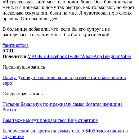
«Я трясусь как лист, мое тело полно боли. Осы бросились на
меня, и я побежал к дому так быстро, как только мог, но через
несколько секунд они были на мне. Я чувствовал их в своих
брюках. Они были везде».
В больнице добавили, что, если бы его супруга не
растерялась, ситуация могла бы быть критической.
#англия
#оса
0
731
Поделится
VK
OK.ru
Facebook
Twitter
WhatsApp
Telegram
Viber
Предыдущая запись
Павлу Дурову назначили залог в размере пяти миллионов
евро
Следующая запись
Татьяна Бакальчук по-прежнему самая богатая женщина
России
Вам также могут понравиться
Еще от автора
Белорусские сигареты на сумму около $405 тысяч нашли в
грузовике