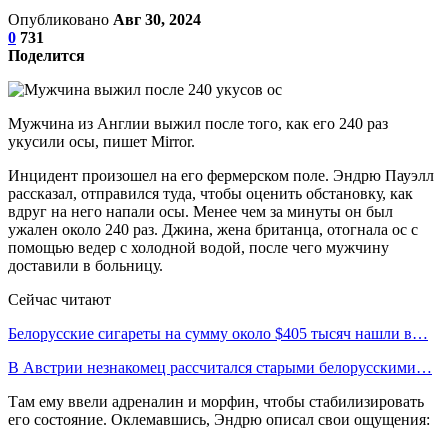
Опубликовано
Авг 30, 2024
0
731
Поделится
Мужчина из Англии выжил после того, как его 240 раз
укусили осы, пишет Mirror.
Инцидент произошел на его фермерском поле. Эндрю Пауэлл
рассказал, отправился туда, чтобы оценить обстановку, как
вдруг на него напали осы. Менее чем за минуты он был
ужален около 240 раз. Джина, жена британца, отогнала ос с
помощью ведер с холодной водой, после чего мужчину
доставили в больницу.
Сейчас читают
Белорусские сигареты на сумму около $405 тысяч нашли в…
В Австрии незнакомец рассчитался старыми белорусскими…
Там ему ввели адреналин и морфин, чтобы стабилизировать
его состояние. Оклемавшись, Эндрю описал свои ощущения: