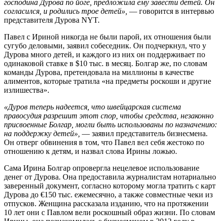
господина Дурова по йоге, предложила ему завести детей. Он
согласился, и родились трое детей»,
— говорится в интервью
представителя Дурова NYT.
Павел с Ириной никогда не были парой, их отношения были
сугубо деловыми, заявил собеседник. Он подчеркнул, что у
Дурова много детей, и каждого из них он поддерживает по
одинаковой ставке в $10 тыс. в месяц. Болгар же, по словам
команды Дурова, претендовала на миллионы в качестве
алиментов, которые тратила «на предметы роскоши и другие
излишества».
«Дуров теперь надеется, что швейцарская система
правосудия разрешит этот спор, чтобы средства, незаконно
присвоенные Болгар, могли быть использованы по назначению:
на поддержку детей»,
— заявил представитель бизнесмена.
Он отверг обвинения в том, что Павел вел себя жестоко по
отношению к детям, и назвал слова Ирины ложью.
Сама Ирина Болгар опровергла нецелевое использование
денег от Дурова. Она предоставила журналистам нотариально
заверенный документ, согласно которому могла тратить с карт
Дурова до €150 тыс. ежемесячно, а также совместные чеки из
отпусков. Женщина рассказала изданию, что на протяжении
10 лет они с Павлом вели роскошный образ жизни. По словам