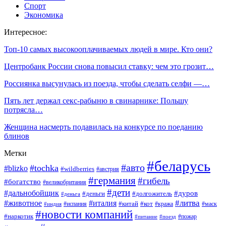
Спорт
Экономика
Интересное:
Топ-10 самых высокооплачиваемых людей в мире. Кто они?
Центробанк России снова повысил ставку: чем это грозит…
Россиянка высунулась из поезда, чтобы сделать селфи —…
Пять лет держал секс-рабыню в свинарнике: Польшу
потрясла…
Женщина насмерть подавилась на конкурсе по поеданию
блинов
Метки
#беларусь
#авто
#tochka
#blizko
#wildberries
#австрия
#германия
#гибель
#богатство
#великобритания
#дети
#дальнобойщик
#дуров
#деньги
#долгожитель
#деньга
#литва
#животное
#италия
#кот
#китай
#испания
#кража
#маск
#индия
#новости компаний
#наркотик
#пожар
#питание
#поезд