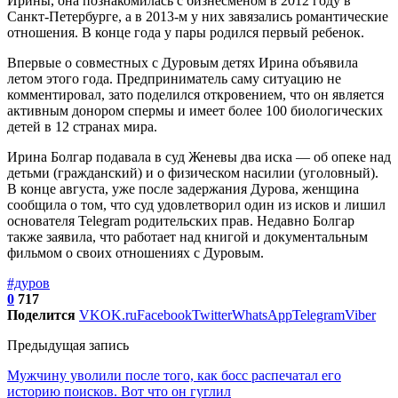
Ирины, она познакомилась с бизнесменом в 2012 году в
Санкт-Петербурге, а в 2013-м у них завязались романтические
отношения. В конце года у пары родился первый ребенок.
Впервые о совместных с Дуровым детях Ирина объявила
летом этого года. Предприниматель саму ситуацию не
комментировал, зато поделился откровением, что он является
активным донором спермы и имеет более 100 биологических
детей в 12 странах мира.
Ирина Болгар подавала в суд Женевы два иска — об опеке над
детьми (гражданский) и о физическом насилии (уголовный).
В конце августа, уже после задержания Дурова, женщина
сообщила о том, что суд удовлетворил один из исков и лишил
основателя Telegram родительских прав. Недавно Болгар
также заявила, что работает над книгой и документальным
фильмом о своих отношениях с Дуровым.
#дуров
0
717
Поделится
VK
OK.ru
Facebook
Twitter
WhatsApp
Telegram
Viber
Предыдущая запись
Мужчину уволили после того, как босс распечатал его
историю поисков. Вот что он гуглил