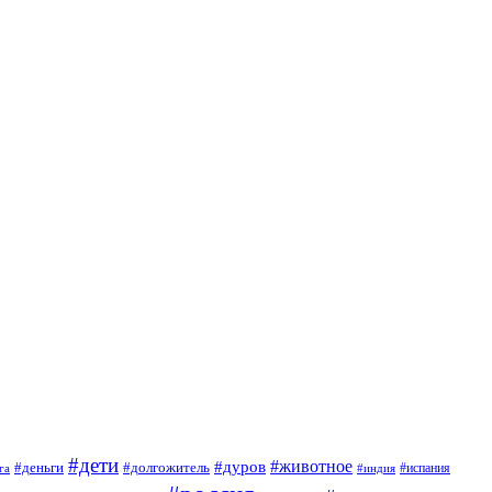
#дети
#животное
#дуров
#деньги
#долгожитель
#испания
га
#индия