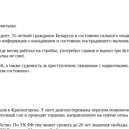
т: 31-летний гражданин Беларуси в состоянии сильного опьяне
ая информация о нападавшем и состоянии пострадавшего мальчик
где месяц работал на стройке, употребил гашиш и выпил три бут
пка не смог.
ей, а также судимость за преступления, связанные с наркотикам
ком состоянии».
ля в Красногорске. У него диагностированы перелом позвоночн
тозный сон и проводят терапию, направленную на снятие отека 
тво. По УК РФ ему может грозить до 20 лет лишения свободы. 