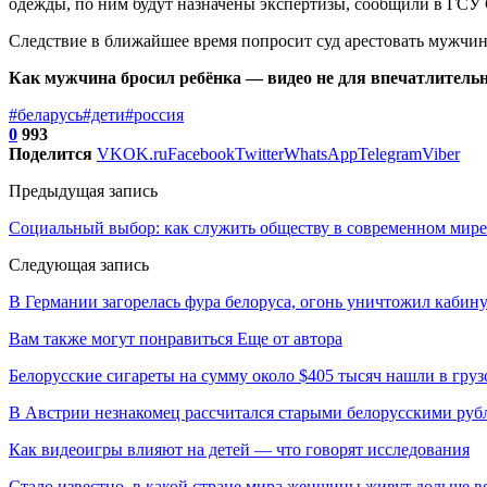
одежды, по ним будут назначены экспертизы, сообщили в ГСУ
Следствие в ближайшее время попросит суд арестовать мужчин
Как мужчина бросил ребёнка — видео не для впечатлительн
#беларусь
#дети
#россия
0
993
Поделится
VK
OK.ru
Facebook
Twitter
WhatsApp
Telegram
Viber
Предыдущая запись
Социальный выбор: как служить обществу в современном мире
Следующая запись
В Германии загорелась фура белоруса, огонь уничтожил кабин
Вам также могут понравиться
Еще от автора
Белорусские сигареты на сумму около $405 тысяч нашли в груз
В Австрии незнакомец рассчитался старыми белорусскими руб
Как видеоигры влияют на детей — что говорят исследования
Стало известно, в какой стране мира женщины живут дольше в