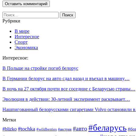
Рубрики
В мире
Интересное
Спорт
Экономика
Интересное:
В Польше на стройке погиб белорус
В Германии белорус на авто сдал назад и въехал в машину…
В ночь на 27 октября почти все соседние с Беларусью страны…
Эволюция в действии: 30-летний эксперимент раскрывает…
Нашпигованный белорусскими сигаретами Volvo остановили 
Метки
#беларусь
#авто
#tochka
#blizko
#бо
#wildberries
#австрия