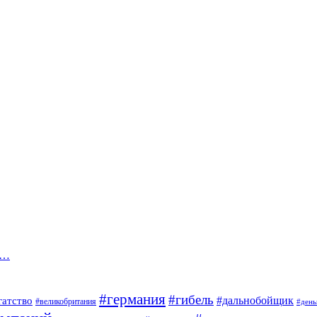
в…
#германия
#гибель
#дальнобойщик
гатство
#великобритания
#день