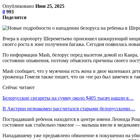
Опубликовано
Июн 25, 2025
0
993
Поделится
Вчера в аэропорту Шереметьево произошел шокирующий инциден
своего роста в зоне получения багажа. Сегодня появилась нов
По информации Mash, белорус перед вылетом домой из Каира, 
состоянии опьянения, поэтому объяснить причины своего посту
Mash сообщает, что у мужчины есть жена и двое маленьких дет
уроженца Гомеля также пишет, что он «не раз был замечен в та
Сейчас читают
Белорусские сигареты на сумму около $405 тысяч нашли в…
В Австрии незнакомец рассчитался старыми белорусскими…
Пострадавший ребенок находится в центре имени Леонида Роша
состояние как стабильно тяжелое — малыша ввели в медикамен
Нападавшему уже предъявлено обвинение в покушении на убийс