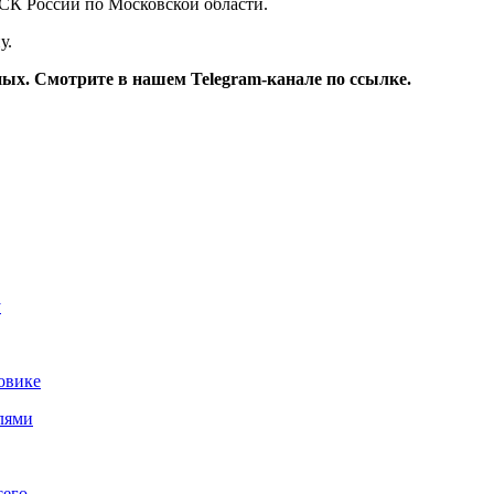
 СК России по Московской области.
у.
ых. Смотрите в нашем Telegram-канале по ссылке.
у
овике
лями
сего