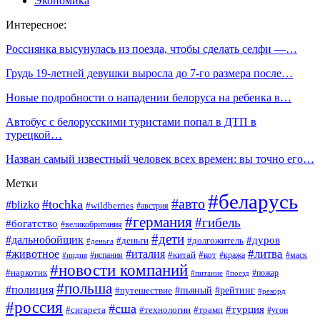
Экономика
Интересное:
Россиянка высунулась из поезда, чтобы сделать селфи —…
Грудь 19-летней девушки выросла до 7-го размера после…
Новые подробности о нападении белоруса на ребенка в…
Автобус с белорусскими туристами попал в ДТП в
турецкой…
Назван самый известный человек всех времен: вы точно его…
Метки
#беларусь
#авто
#tochka
#blizko
#wildberries
#австрия
#германия
#гибель
#богатство
#великобритания
#дети
#дальнобойщик
#дуров
#деньги
#долгожитель
#деньга
#литва
#животное
#италия
#кот
#китай
#испания
#кража
#маск
#индия
#новости компаний
#наркотик
#пожар
#питание
#поезд
#польша
#полиция
#путешествие
#пьяный
#рейтинг
#рекорд
#россия
#сша
#турция
#сигарета
#технологии
#трамп
#угон