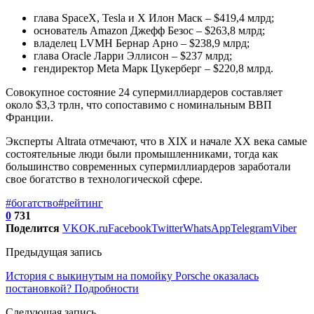
глава SpaceX, Tesla и X Илон Маск – $419,4 млрд;
основатель Amazon Джефф Безос – $263,8 млрд;
владелец LVMH Бернар Арно – $238,9 млрд;
глава Oracle Ларри Эллисон – $237 млрд;
гендиректор Meta Марк Цукерберг – $220,8 млрд.
Совокупное состояние 24 супермиллиардеров составляет
около $3,3 трлн, что сопоставимо с номинальным ВВП
Франции.
Эксперты Altrata отмечают, что в XIX и начале XX века самые
состоятельные люди были промышленниками, тогда как
большинство современных супермиллиардеров заработали
свое богатство в технологической сфере.
#богатство
#рейтинг
0
731
Поделится
VK
OK.ru
Facebook
Twitter
WhatsApp
Telegram
Viber
Предыдущая запись
История с выкинутым на помойку Porsche оказалась
постановкой? Подробности
Следующая запись