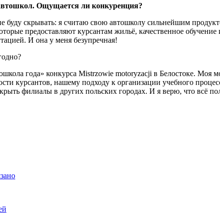
 автошкол. Ощущается ли конкуренция?
 буду скрывать: я считаю свою автошколу сильнейшим продуктом
оторые предоставляют курсантам жильё, качественное обучение 
утацией. И она у меня безупречная!
ошкола года» конкурса Mistrzowie motoryzacji в Белостоке. Моя
ости курсантов, нашему подходу к организации учебного процес
рыть филиалы в других польских городах. И я верю, что всё по
язано
ей