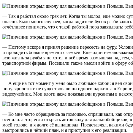
— Так я работал около трёх лет. Когда ты молод, ещё можно сут
опасно. Было много случаев, когда водители бусов разбивались
отчётливее понимать, что с такой работой пора завязывать: ре
— Поэтому вскоре я принял решение пересесть на фуру. Услови
и проводить больше времени с семьёй. Ещё один немаловажный 
всю жизнь за рулём я не хотел и всё время размышлял над тем,
транспортной фирмы. Посещали также мысли войти в сферу об
— А ещё на тот момент у меня было любимое хобби: я вёл сво
популярностью: не существовало ни одного паркинга в Европе,
видеоучебник. Мои влоги даже показывали курсантам в некото
— Ко мне часто обращались за помощью, спрашивали, как откр
осенило: а что, если открыть автошколу для дальнобойщиков, в
моей голове, и я долго её вынашивал. Представлял, какими буд
выстроились в чёткий план, и я приступил к его реализации.