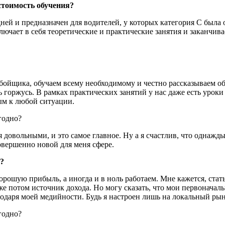
стоимость обучения?
дней и предназначен для водителей, у которых категория С была 
ключает в себя теоретические и практические занятия и заканчи
ойщика, обучаем всему необходимому и честно рассказываем об
нь горжусь. В рамках практических занятий у нас даже есть урок
ым к любой ситуации.
овольными, и это самое главное. Ну а я счастлив, что однажды 
овершенно новой для меня сфере.
а?
рошую прибыль, а иногда и в ноль работаем. Мне кажется, стат
 уже потом источник дохода. Но могу сказать, что мои первонач
агодаря моей медийности. Будь я настроен лишь на локальный р