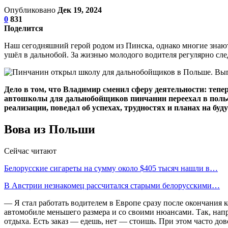
Опубликовано
Дек 19, 2024
0
831
Поделится
Наш сегодняшний герой родом из Пинска, однако многие знают е
ушёл в дальнобой. За жизнью молодого водителя регулярно сле
Дело в том, что Владимир сменил сферу деятельности: тепер
автошколы для дальнобойщиков пинчанин переехал в польски
реализации, поведал об успехах, трудностях и планах на буд
Вова из Польши
Сейчас читают
Белорусские сигареты на сумму около $405 тысяч нашли в…
В Австрии незнакомец рассчитался старыми белорусскими…
— Я стал работать водителем в Европе сразу после окончания к
автомобиле меньшего размера и со своими нюансами. Так, напр
отдыха. Есть заказ — едешь, нет — стоишь. При этом часто до