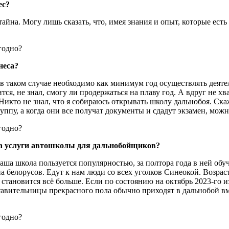
ес?
айна. Могу лишь сказать, что, имея знания и опыт, которые есть у
неса?
, в таком случае необходимо как минимум год осуществлять деяте
чится, не знал, смогу ли продержаться на плаву год. А вдруг не 
кто не знал, что я собираюсь открывать школу дальнобоя. Скаже
уппу, а когда они все получат документы и сдадут экзамен, мо
 на услуги автошколы для дальнобойщиков?
Наша школа пользуется популярностью, за полтора года в ней об
 белорусов. Едут к нам люди со всех уголков Синеокой. Возраст
 становится всё больше. Если по состоянию на октябрь 2023-го 
ставительницы прекрасного пола обычно приходят в дальнобой в