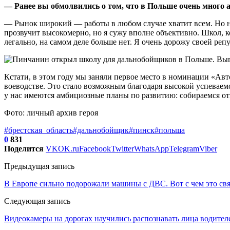
— Ранее вы обмолвились о том, что в Польше очень много
— Рынок широкий — работы в любом случае хватит всем. Но не
прозвучит высокомерно, но я сужу вполне объективно. Школ, к
легально, на самом деле больше нет. Я очень дорожу своей реп
Кстати, в этом году мы заняли первое место в номинации «Авт
воеводстве. Это стало возможным благодаря высокой успеваем
у нас имеются амбициозные планы по развитию: собираемся отк
Фото: личный архив героя
#брестская_область
#дальнобойщик
#пинск
#польша
0
831
Поделится
VK
OK.ru
Facebook
Twitter
WhatsApp
Telegram
Viber
Предыдущая запись
В Европе сильно подорожали машины с ДВС. Вот с чем это св
Следующая запись
Видеокамеры на дорогах научились распознавать лица водител