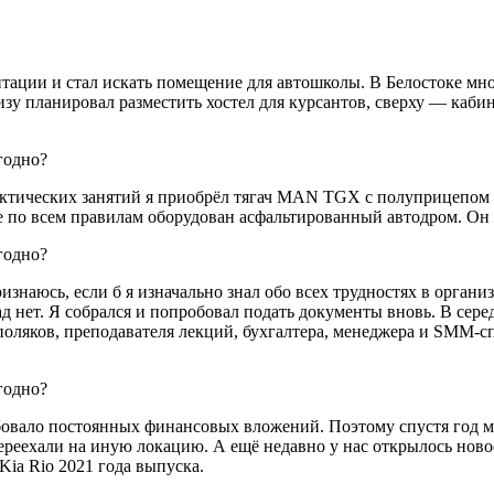
тации и стал искать помещение для автошколы. В Белостоке мн
зу планировал разместить хостел для курсантов, сверху — кабин
актических занятий я приобрёл тягач MAN TGX c полуприцепом K
 по всем правилам оборудован асфальтированный автодром. Он 
изнаюсь, если б я изначально знал обо всех трудностях в органи
ад нет. Я собрался и попробовал подать документы вновь. В сер
поляков, преподавателя лекций, бухгалтера, менеджера и SММ-с
бовало постоянных финансовых вложений. Поэтому спустя год м
ереехали на иную локацию. А ещё недавно у нас открылось ново
Kia Rio 2021 года выпуска.