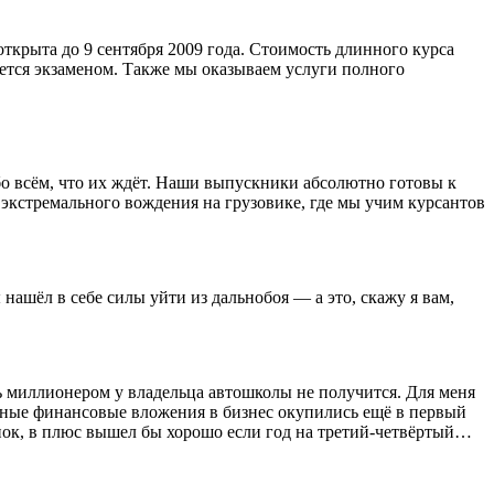
открыта до 9 сентября 2009 года. Стоимость длинного курса
вается экзаменом. Также мы оказываем услуги полного
о всём, что их ждёт. Наши выпускники абсолютно готовы к
и экстремального вождения на грузовике, где мы учим курсантов
нашёл в себе силы уйти из дальнобоя — а это, скажу я вам,
ь миллионером у владельца автошколы не получится. Для меня
альные финансовые вложения в бизнес окупились ещё в первый
ынок, в плюс вышел бы хорошо если год на третий-четвёртый…