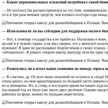
— Каких первоначальных вложений потребовал такой бизн
— Не хотелось бы распространяться на эту тему: коммерческая т
то и в три раза меньше средств, чем вложил полтора года назад.
— Использовали ли вы субсидию для поддержки малого биз
— Нет, к помощи государства я не прибегал. Насколько я знаю
да ещё и в чужой стране, я не был уверен, что у меня всё полу
нужным? Я даже не рассказывал подписчикам о своих планах. Ни
«облажаться». Я решил: открою школу, выпущу хотя бы одну гр
— Развеялись ли в итоге ваши сомнения по поводу спроса
— К счастью, да. От всех моих опасений не осталось и следа! 
очень много, но моя ориентирована по большей части именно на
но и женщины. Их, к слову, в последнее время на наших курсах
последний год их было уже около двух десятков. Однако пред
работать на фуре, можно по пальцам пересчитать.