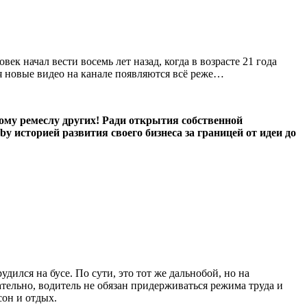
к начал вести восемь лет назад, когда в возрасте 21 года
мя новые видео на канале появляются всё реже…
этому ремеслу других! Ради открытия собственной
 историей развития своего бизнеса за границей от идеи до
дился на бусе. По сути, это тот же дальнобой, но на
тельно, водитель не обязан придерживаться режима труда и
сон и отдых.