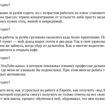
ками за рулём ездить, но с возрастом работать на износ станови
 на трассах: теряли концентрацию от усталости либо просто засы
бёнку нужен отец, живой и невредимый.
я работы за рулём грузовика оказались куда более приятными. П
пункт — мой доход вырос почти в два раза. Так в своё удовольс
 чем же займусь, когда уйду из дальнобоя. Как и многие водите
щепита и открыть кафе.
й YouTube-канал, в котором показывал изнанку профессии дально
 где меня не узнавали бы подписчики. При этом многие ребята 
рых автошколах.
ыть визу, как устроиться на работу в Европе, как получить «к
 которой курсанты смогут получить не только ответы на все сво
ут моя школа, процесс обучения в ней, обдумывал, что мне нужно