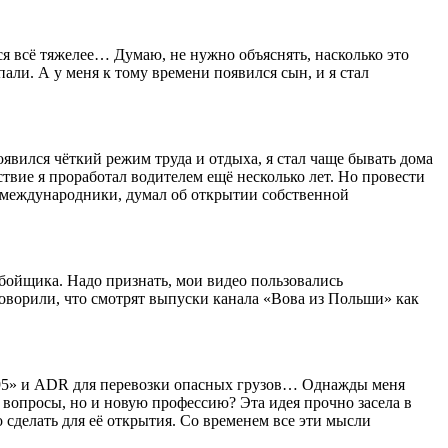
тся всё тяжелее… Думаю, не нужно объяснять, насколько это
пали. А у меня к тому времени появился сын, и я стал
оявился чёткий режим труда и отдыха, я стал чаще бывать дома
твие я проработал водителем ещё несколько лет. Но провести
ли-международники, думал об открытии собственной
бойщика. Надо признать, мои видео пользовались
говорили, что смотрят выпуски канала «Вова из Польши» как
од 95» и ADR для перевозки опасных грузов… Однажды меня
и вопросы, но и новую профессию? Эта идея прочно засела в
 сделать для её открытия. Со временем все эти мысли