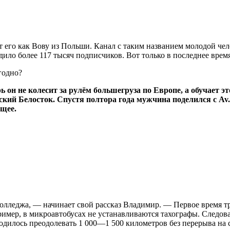
го как Вову из Польши. Канал с таким названием молодой челове
дило более 117 тысяч подписчиков. Вот только в последнее вре
ь он не колесит за рулём большегруза по Европе, а обучает 
й Белосток. Спустя полтора года мужчина поделился с Av.by
ущее.
олледжа, — начинает свой рассказ Владимир. — Первое время тру
имер, в микроавтобусах не устанавливаются тахографы. Следова
водилось преодолевать 1 000—1 500 километров без перерыва на 