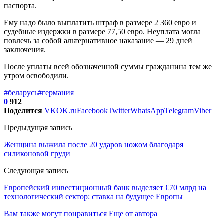
паспорта.
Ему надо было выплатить штраф в размере 2 360 евро и
судебные издержки в размере 77,50 евро. Неуплата могла
повлечь за собой альтернативное наказание — 29 дней
заключения.
После уплаты всей обозначенной суммы гражданина тем же
утром освободили.
#беларусь
#германия
0
912
Поделится
VK
OK.ru
Facebook
Twitter
WhatsApp
Telegram
Viber
Предыдущая запись
Женщина выжила после 20 ударов ножом благодаря
силиконовой груди
Следующая запись
Европейский инвестиционный банк выделяет €70 млрд на
технологический сектор: ставка на будущее Европы
Вам также могут понравиться
Еще от автора