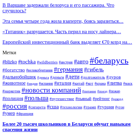
В Варшаве задержали белоруса и его пассажира. Что
случилось?
Эта семья четыре года жила взаперти, боясь заразиться…
«Титаник» разрушается. Часть перил на носу лайнера…
Европейский инвестиционный банк выделяет €70 млрд на…
Метки
#беларусь
#авто
#tochka
#blizko
#wildberries
#австрия
#германия
#гибель
#богатство
#великобритания
#дети
#дальнобойщик
#дуров
#деньги
#долгожитель
#деньга
#литва
#животное
#италия
#кот
#китай
#испания
#кража
#маск
#индия
#новости компаний
#наркотик
#пожар
#питание
#поезд
#польша
#полиция
#путешествие
#пьяный
#рейтинг
#рекорд
#россия
#сша
#турция
#сигарета
#технологии
#трамп
#угон
#умер
#франция
Более 20 тысяч школьников в Беларуси обучат навыкам
спасения жизни