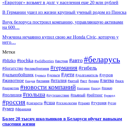
«Евроторг» возьмет в долг у населения еще 20 млн рублей
В Германии ушел из жизни крупный ученый родом из Пинска
Внук белоруса построил компанию, управляющую активами
на 600…
Мужчина нечаянно купил свою же Honda Civic, которую у
него…
Метки
#беларусь
#авто
#tochka
#blizko
#wildberries
#австрия
#германия
#гибель
#богатство
#великобритания
#дети
#дальнобойщик
#дуров
#деньги
#долгожитель
#деньга
#литва
#животное
#италия
#кот
#китай
#испания
#кража
#маск
#индия
#новости компаний
#наркотик
#пожар
#питание
#поезд
#польша
#полиция
#путешествие
#пьяный
#рейтинг
#рекорд
#россия
#сша
#турция
#сигарета
#технологии
#трамп
#угон
#умер
#франция
Более 20 тысяч школьников в Беларуси обучат навыкам
спасения жизни