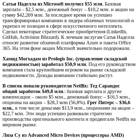
Сатья Наделла из Microsoft получил $55 млн
. Базовая
зарплата – $2,5 млн., денежный бонус – $10,2 млн. и акции на
сумму $42,269 млн. За последнее время он успешно
трансформировал компанию в лидера облачных технологий и
укрепил ее позиции в сфере искусственного интеллекта.
Сделал некоторые стратегические приобретения (LinkedIn,
GitHub, Activision Blizzard). К личным заслугам Сатья Наделла
относят развитие облачной платформы Azure и пакета Office
365. На этом фоне акции Microsoft значительно подорожали.
Хамид Могхадам из Prologis Inc. (управление складской
недвижимостью) заработал $50,9 млн
. Под его руководством
компания стала крупнейшим игроком на рынке складской
недвижимости. Доходы компании стабильно растут.
В список попали руководители Netflix:
Тед Сарандос
общий заработок $49,8 млн
.: базовая зарплата и другие
компенсации – около $5 млн., денежный бонус – $16,5 млн.,
опционы на акции – $28,3 млн (56,8%).
Грег Питерс – $36,6
млн.
, в том числе деньгами $13,9 млн., опционами на акции –
$22,7 млн. Эти люди успешно развивали стратегию
производства оригинального контента и продвигали Netflix на
мировом рынке.
Лиза Су из Advanced Micro Devices (процессоры AMD)