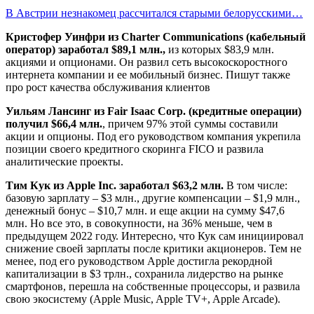
В Австрии незнакомец рассчитался старыми белорусскими…
Кристофер Уинфри из Charter Communications (кабельный
оператор) заработал $89,1 млн.,
из которых $83,9 млн.
акциями и опционами. Он развил сеть высокоскоростного
интернета компании и ее мобильный бизнес. Пишут также
про рост качества обслуживания клиентов
Уильям Лансинг из Fair Isaac Corp. (кредитные операции)
получил $66,4 млн.
, причем 97% этой суммы составили
акции и опционы. Под его руководством компания укрепила
позиции своего кредитного скоринга FICO и развила
аналитические проекты.
Тим Кук из Apple Inc. заработал $63,2 млн.
В том числе:
базовую зарплату – $3 млн., другие компенсации – $1,9 млн.,
денежный бонус – $10,7 млн. и еще акции на сумму $47,6
млн. Но все это, в совокупности, на 36% меньше, чем в
предыдущем 2022 году. Интересно, что Кук сам инициировал
снижение своей зарплаты после критики акционеров. Тем не
менее, под его руководством Apple достигла рекордной
капитализации в $3 трлн., сохранила лидерство на рынке
смартфонов, перешла на собственные процессоры, и развила
свою экосистему (Apple Music, Apple TV+, Apple Arcade).