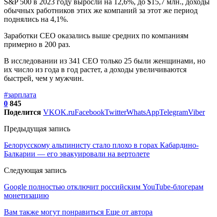
S&P 500 в 2023 году выросли на 12,6%, до $15,7 млн., доходы
обычных работников этих же компаний за этот же период
поднялись на 4,1%.
Заработки СЕО оказались выше средних по компаниям
примерно в 200 раз.
В исследовании из 341 CEO только 25 были женщинами, но
их число из года в год растет, а доходы увеличиваются
быстрей, чем у мужчин.
#зарплата
0
845
Поделится
VK
OK.ru
Facebook
Twitter
WhatsApp
Telegram
Viber
Предыдущая запись
Белорусскому альпинисту стало плохо в горах Кабардино-
Балкарии — его эвакуировали на вертолете
Следующая запись
Google полностью отключит российским YouTube-блогерам
монетизацию
Вам также могут понравиться
Еще от автора