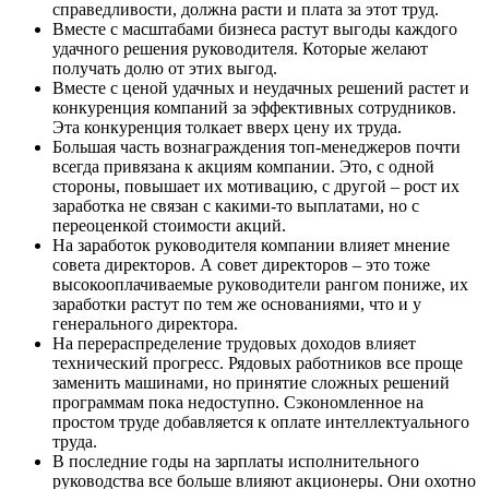
справедливости, должна расти и плата за этот труд.
Вместе с масштабами бизнеса растут выгоды каждого
удачного решения руководителя. Которые желают
получать долю от этих выгод.
Вместе с ценой удачных и неудачных решений растет и
конкуренция компаний за эффективных сотрудников.
Эта конкуренция толкает вверх цену их труда.
Большая часть вознаграждения топ-менеджеров почти
всегда привязана к акциям компании. Это, с одной
стороны, повышает их мотивацию, с другой – рост их
заработка не связан с какими-то выплатами, но с
переоценкой стоимости акций.
На заработок руководителя компании влияет мнение
совета директоров. А совет директоров – это тоже
высокооплачиваемые руководители рангом пониже, их
заработки растут по тем же основаниями, что и у
генерального директора.
На перераспределение трудовых доходов влияет
технический прогресс. Рядовых работников все проще
заменить машинами, но принятие сложных решений
программам пока недоступно. Сэкономленное на
простом труде добавляется к оплате интеллектуального
труда.
В последние годы на зарплаты исполнительного
руководства все больше влияют акционеры. Они охотно