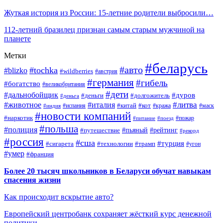
Жуткая история из России: 15-летние родители выбросили…
112-летний бразилец признан самым старым мужчиной на
планете
Метки
#беларусь
#авто
#tochka
#blizko
#wildberries
#австрия
#германия
#гибель
#богатство
#великобритания
#дети
#дальнобойщик
#дуров
#деньги
#долгожитель
#деньга
#литва
#животное
#италия
#кот
#китай
#испания
#кража
#маск
#индия
#новости компаний
#наркотик
#пожар
#питание
#поезд
#польша
#полиция
#путешествие
#пьяный
#рейтинг
#рекорд
#россия
#сша
#турция
#сигарета
#технологии
#трамп
#угон
#умер
#франция
Более 20 тысяч школьников в Беларуси обучат навыкам
спасения жизни
Как происходит вскрытие авто?
Европейский центробанк сохраняет жёсткий курс денежной
политики