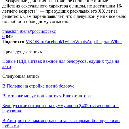
"Развратные действия" и "Половое сношение и иные
действия сексуального характера с лицом, не достигшим 16-
летнего возраста", — при худших раскладах это ХХ лет за
решёткой. Сам парень заявляет, что с девушкой у них всё было
по любви и обоюдному согласию.
#mash
#гибель
#россия
#секс
0
849
Поделится
VK
OK.ru
Facebook
Twitter
WhatsApp
Telegram
Viber
Предыдущая запись
Новые ПДД Литвы: важное для белорусов, едущих туда на
авто
Следующая запись
В Польше на стройке погиб белорус
Вам также могут понравиться
Еще от автора
Белорусские сигареты на сумму около $405 тысяч нашли в
грузовике
В Австрии незнакомец рассчитался старыми белорусскими
рублями