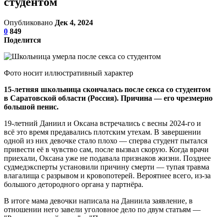
студентом
Опубликовано
Дек 4, 2024
0
849
Поделится
Фото носит иллюстративный характер
15-летняя школьница скончалась после секса со студентом
в Саратовской области (Россия). Причина — его чрезмерно
большой пенис.
19-летний Даниил и Оксана встречались с весны 2024-го и
всё это время предавались плотским утехам. В завершении
одной из них девочке стало плохо — сперва студент пытался
привести её в чувство сам, после вызвал скорую. Когда врачи
приехали, Оксана уже не подавала признаков жизни. Позднее
судмедэксперты установили причину смерти — тупая травма
влагалища с разрывом и кровопотерей. Вероятнее всего, из-за
большого детородного органа у партнёра.
В итоге мама девочки написала на Даниила заявление, в
отношении него завели уголовное дело по двум статьям —