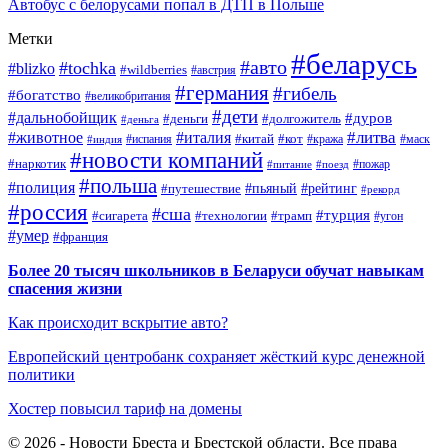
Автобус с белорусами попал в ДТП в Польше
Метки
#беларусь
#авто
#tochka
#blizko
#wildberries
#австрия
#германия
#гибель
#богатство
#великобритания
#дети
#дальнобойщик
#дуров
#деньги
#долгожитель
#деньга
#литва
#животное
#италия
#кот
#китай
#испания
#кража
#маск
#индия
#новости компаний
#наркотик
#пожар
#питание
#поезд
#польша
#полиция
#путешествие
#пьяный
#рейтинг
#рекорд
#россия
#сша
#турция
#сигарета
#технологии
#трамп
#угон
#умер
#франция
Более 20 тысяч школьников в Беларуси обучат навыкам
спасения жизни
Как происходит вскрытие авто?
Европейский центробанк сохраняет жёсткий курс денежной
политики
Хостер повысил тариф на домены
© 2026 - Новости Бреста и Брестской области. Все права