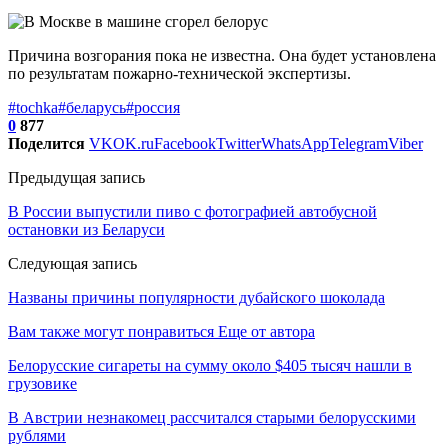
Причина возгорания пока не известна. Она будет установлена
по результатам пожарно-технической экспертизы.
#tochka
#беларусь
#россия
0
877
Поделится
VK
OK.ru
Facebook
Twitter
WhatsApp
Telegram
Viber
Предыдущая запись
В России выпустили пиво с фотографией автобусной
остановки из Беларуси
Следующая запись
Названы причины популярности дубайского шоколада
Вам также могут понравиться
Еще от автора
Белорусские сигареты на сумму около $405 тысяч нашли в
грузовике
В Австрии незнакомец рассчитался старыми белорусскими
рублями