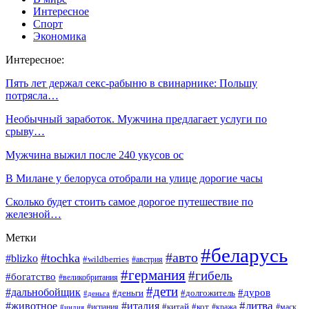
Интересное
Спорт
Экономика
Интересное:
Пять лет держал секс-рабыню в свинарнике: Польшу
потрясла…
Необычный заработок. Мужчина предлагает услуги по
срыву…
Мужчина выжил после 240 укусов ос
В Милане у белоруса отобрали на улице дорогие часы
Сколько будет стоить самое дорогое путешествие по
железной…
Метки
#беларусь
#авто
#tochka
#blizko
#wildberries
#австрия
#германия
#гибель
#богатство
#великобритания
#дети
#дальнобойщик
#дуров
#деньги
#долгожитель
#деньга
#литва
#животное
#италия
#кот
#китай
#испания
#кража
#маск
#индия