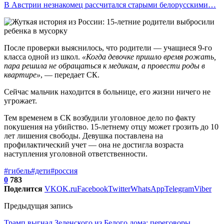
В Австрии незнакомец рассчитался старыми белорусскими…
После проверки выяснилось, что родители — учащиеся 9-го
класса одной из школ.
«Когда девочке пришло время рожать,
пара решила не обращаться к медикам, а провести роды в
квартире»
, — передает СК.
Сейчас мальчик находится в больнице, его жизни ничего не
угрожает.
Тем временем в СК возбудили уголовное дело по факту
покушения на убийство. 15-летнему отцу может грозить до 10
лет лишения свободы. Девушка поставлена на
профилактический учет — она не достигла возраста
наступления уголовной ответственности.
#гибель
#дети
#россия
0
783
Поделится
VK
OK.ru
Facebook
Twitter
WhatsApp
Telegram
Viber
Предыдущая запись
Трамп выгнал Зеленского из Белого дома: переговоры