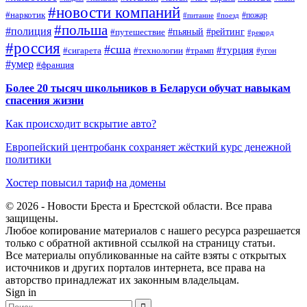
#новости компаний
#наркотик
#пожар
#питание
#поезд
#польша
#полиция
#путешествие
#пьяный
#рейтинг
#рекорд
#россия
#сша
#турция
#сигарета
#технологии
#трамп
#угон
#умер
#франция
Более 20 тысяч школьников в Беларуси обучат навыкам
спасения жизни
Как происходит вскрытие авто?
Европейский центробанк сохраняет жёсткий курс денежной
политики
Хостер повысил тариф на домены
© 2026 - Новости Бреста и Брестской области. Все права
защищены.
Любое копирование материалов с нашего ресурса разрешается
только с обратной активной ссылкой на страницу статьи.
Все материалы опубликованные на сайте взяты с открытых
источников и других порталов интернета, все права на
авторство принадлежат их законным владельцам.
Sign in