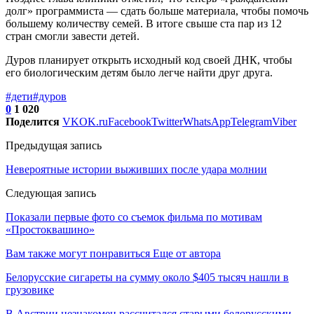
долг» программиста — сдать больше материала, чтобы помочь
большему количеству семей. В итоге свыше ста пар из 12
стран смогли завести детей.
Дуров планирует открыть исходный код своей ДНК, чтобы
его биологическим детям было легче найти друг друга.
#дети
#дуров
0
1 020
Поделится
VK
OK.ru
Facebook
Twitter
WhatsApp
Telegram
Viber
Предыдущая запись
Невероятные истории выживших после удара молнии
Следующая запись
Показали первые фото со съемок фильма по мотивам
«Простоквашино»
Вам также могут понравиться
Еще от автора
Белорусские сигареты на сумму около $405 тысяч нашли в
грузовике
В Австрии незнакомец рассчитался старыми белорусскими