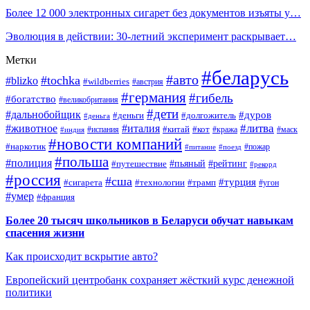
Более 12 000 электронных сигарет без документов изъяты у…
Эволюция в действии: 30-летний эксперимент раскрывает…
Метки
#беларусь
#авто
#tochka
#blizko
#wildberries
#австрия
#германия
#гибель
#богатство
#великобритания
#дети
#дальнобойщик
#дуров
#деньги
#долгожитель
#деньга
#литва
#животное
#италия
#кот
#китай
#испания
#кража
#маск
#индия
#новости компаний
#наркотик
#пожар
#питание
#поезд
#польша
#полиция
#путешествие
#пьяный
#рейтинг
#рекорд
#россия
#сша
#турция
#сигарета
#технологии
#трамп
#угон
#умер
#франция
Более 20 тысяч школьников в Беларуси обучат навыкам
спасения жизни
Как происходит вскрытие авто?
Европейский центробанк сохраняет жёсткий курс денежной
политики